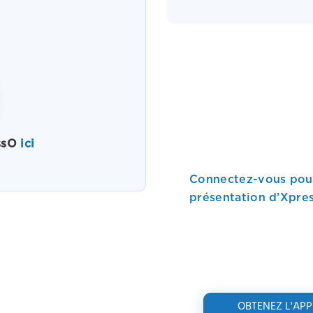
essO
ici
Connectez-vous pour
présentation d’Xpre
OBTENEZ L'AP