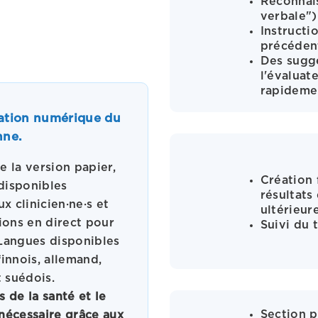
Reconnais
verbale")
Instructi
précéden
Des sugg
l'évaluat
rapideme
cation numérique du
nne.
e la version papier,
Création 
disponibles
résultats
 clinicien·ne·s et
ultérieur
tions en direct pour
Suivi du 
 Langues disponibles
finnois, allemand,
t suédois.
 de la santé et le
Section p
 nécessaire grâce aux