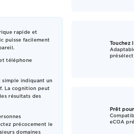
ique rapide et
c puisse facilement
Touchez l
areil.
Adaptable
présélect
 et téléphone
t simple indiquant un
f. La cognition peut
les résultats des
Prêt pour
Compatib
personnes
eCOA pré
ectez précocement le
lusieurs domaines