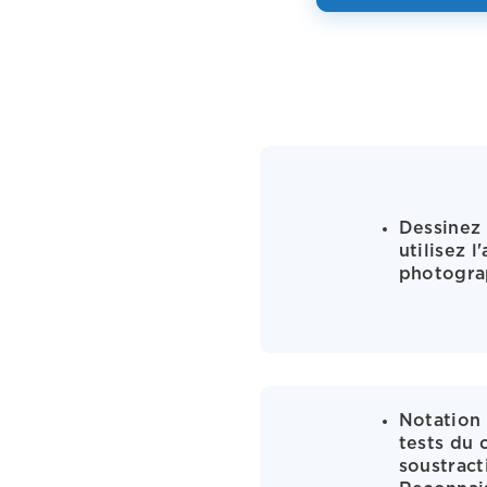
Dessinez 
utilisez 
photograp
Notation 
tests du 
soustract